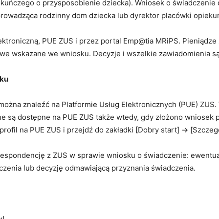
iekuńczego o przysposobienie dziecka). Wniosek o świadczenie 
 prowadząca rodzinny dom dziecka lub dyrektor placówki opie
troniczną, PUE ZUS i przez portal Emp@tia MRiPS. Pieniądze z
kowe wskazane we wniosku. Decyzje i wszelkie zawiadomienia s
sku
 można znaleźć na Platformie Usług Elektronicznych (PUE) ZUS. W
e są dostępne na PUE ZUS także wtedy, gdy złożono wniosek p
rofil na PUE ZUS i przejdź do zakładki [Dobry start] → [Szcze
respondencję z ZUS w sprawie wniosku o świadczenie: ewentua
dczenia lub decyzję odmawiającą przyznania świadczenia.
w!