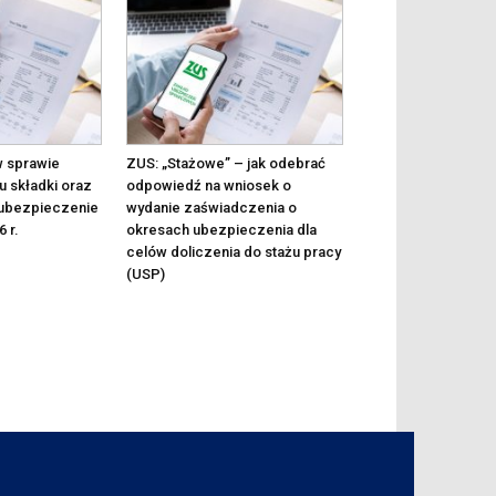
w sprawie
ZUS: „Stażowe” – jak odebrać
 składki oraz
odpowiedź na wniosek o
 ubezpieczenie
wydanie zaświadczenia o
 r.
okresach ubezpieczenia dla
celów doliczenia do stażu pracy
(USP)