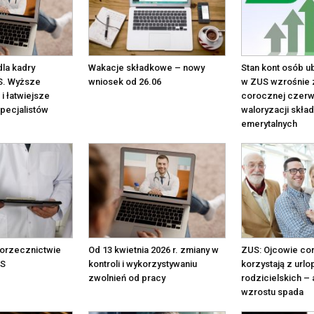
dla kadry
Wakacje składkowe – nowy
Stan kont osób 
S. Wyższe
wniosek od 26.06
w ZUS wzrośnie 
i łatwiejsze
corocznej czer
pecjalistów
waloryzacji skła
emerytalnych
 orzecznictwie
Od 13 kwietnia 2026 r. zmiany w
ZUS: Ojcowie cor
US
kontroli i wykorzystywaniu
korzystają z url
zwolnień od pracy
rodzicielskich –
wzrostu spada