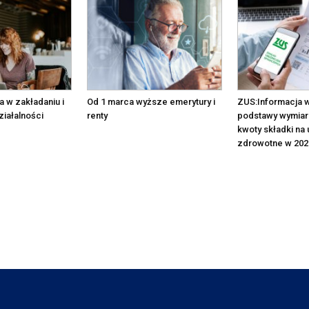
a w zakładaniu i
Od 1 marca wyższe emerytury i
ZUS:Informacja 
iałalności
renty
podstawy wymiaru
kwoty składki na
zdrowotne w 2026