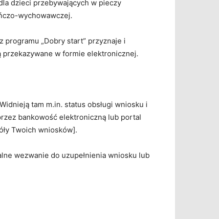
dla dzieci przebywających w pieczy
kuńczo-wychowawczej.
 programu „Dobry start” przyznaje i
ą przekazywane w formie elektronicznej.
idnieją tam m.in. status obsługi wniosku i
rzez bankowość elektroniczną lub portal
góły Twoich wniosków].
lne wezwanie do uzupełnienia wniosku lub