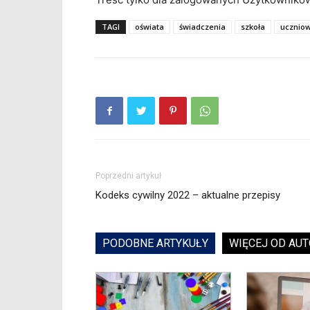
TAGI
oświata
świadczenia
szkoła
uczniow
Poprzedni artykuł
Kodeks cywilny 2022 – aktualne przepisy
PODOBNE ARTYKUŁY
WIĘCEJ OD AU