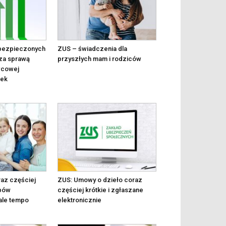
ubezpieczonych
ZUS – świadczenia dla
za sprawą
przyszłych mam i rodziców
wcowej
dek
az częściej
ZUS: Umowy o dzieło coraz
opów
częściej krótkie i zgłaszane
 ale tempo
elektronicznie