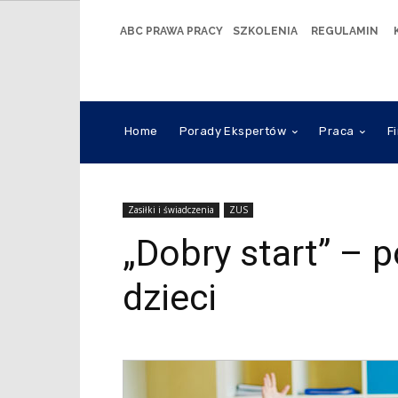
ABC PRAWA PRACY
SZKOLENIA
REGULAMIN
Home
Porady Ekspertów
Praca
F
Zasiłki i świadczenia
ZUS
„Dobry start” – 
dzieci