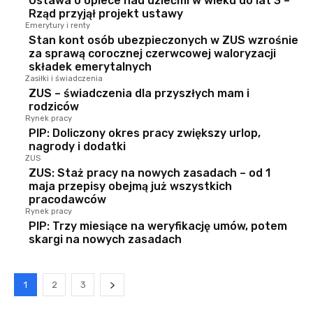
Ustawa o opiece nad dziećmi w wieku do lat 3 –
Rząd przyjął projekt ustawy
Emerytury i renty
Stan kont osób ubezpieczonych w ZUS wzrośnie
za sprawą corocznej czerwcowej waloryzacji
składek emerytalnych
Zasiłki i świadczenia
ZUS – świadczenia dla przyszłych mam i
rodziców
Rynek pracy
PIP: Doliczony okres pracy zwiększy urlop,
nagrody i dodatki
ZUS
ZUS: Staż pracy na nowych zasadach – od 1
maja przepisy obejmą już wszystkich
pracodawców
Rynek pracy
PIP: Trzy miesiące na weryfikację umów, potem
skargi na nowych zasadach
1
2
3