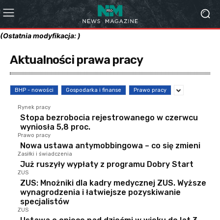
(Ostatnia modyfikacja: )
Aktualności prawa pracy
BHP - nowości
Gospodarka i finanse
Prawo pracy
Rynek pracy
Stopa bezrobocia rejestrowanego w czerwcu
wyniosła 5,8 proc.
Prawo pracy
Nowa ustawa antymobbingowa – co się zmieni
Zasiłki i świadczenia
Już ruszyły wypłaty z programu Dobry Start
ZUS
ZUS: Mnożniki dla kadry medycznej ZUS. Wyższe
wynagrodzenia i łatwiejsze pozyskiwanie
specjalistów
ZUS