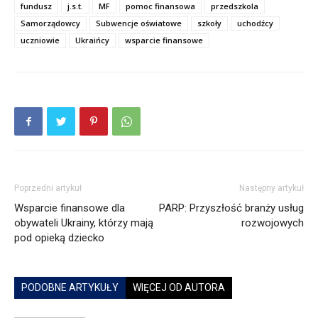
fundusz
j.s.t.
MF
pomoc finansowa
przedszkola
Samorządowcy
Subwencje oświatowe
szkoły
uchodźcy
uczniowie
Ukraińcy
wsparcie finansowe
Poprzedni artykuł
Następny artykuł
Wsparcie finansowe dla
PARP: Przyszłość branży usług
obywateli Ukrainy, którzy mają
rozwojowych
pod opieką dziecko
PODOBNE ARTYKUŁY
WIĘCEJ OD AUTORA