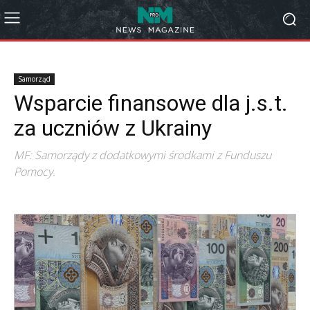
Samorząd
Wsparcie finansowe dla j.s.t.
za uczniów z Ukrainy
MF: Samorządy z dodatkowymi środkami z Funduszu
Pomocy.