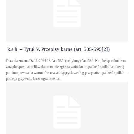
k.s.h. – Tytuł V. Przepisy karne (art. 585-595[2])
Ostatnia zmiana Dz.U. 2024.18 Art. 585. (uchylony) Art. 586. Kto, będąc członkiem
zarządu spółki albo likwidatorem, nie zgłasza wniosku o upadłość spółki handlowej
pomimo powstania warunków uzasadniających według przepisów upadłość spółki —
podlega grzywnie, karze ograniczenia...