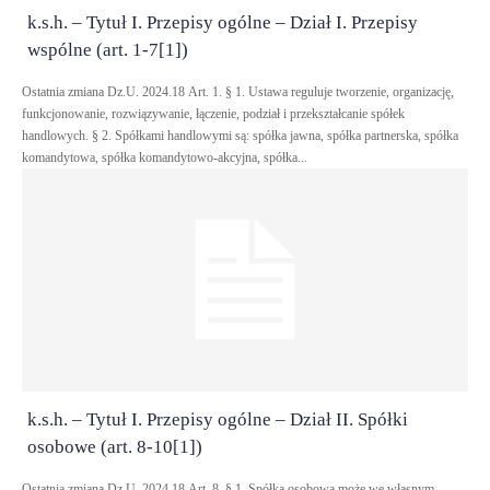
k.s.h. – Tytuł I. Przepisy ogólne – Dział I. Przepisy
wspólne (art. 1-7[1])
Ostatnia zmiana Dz.U. 2024.18 Art. 1. § 1. Ustawa reguluje tworzenie, organizację,
funkcjonowanie, rozwiązywanie, łączenie, podział i przekształcanie spółek
handlowych. § 2. Spółkami handlowymi są: spółka jawna, spółka partnerska, spółka
komandytowa, spółka komandytowo-akcyjna, spółka...
k.s.h. – Tytuł I. Przepisy ogólne – Dział II. Spółki
osobowe (art. 8-10[1])
Ostatnia zmiana Dz.U. 2024.18 Art. 8. § 1. Spółka osobowa może we własnym