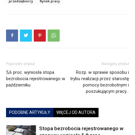
przedsiębiorcy
Rynek pracy
Poprzedni artykuł
Następny artykuł
5,6 proc. wyniosła stopa
Rozp. w sprawie sposobu i
bezrobocia rejestrowanego w
trybu realizacji przez starostę
październiku
pomocy bezrobotnym i
poszukującym pracy…
PODOBNE ARTYKUŁY
WIĘCEJ OD AUTORA
Stopa bezrobocia rejestrowanego w